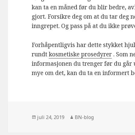
kan ta en måned før du blir bedre, a
gjort. Forsikre deg om at du tar deg n
inngrepet. Og pass på at du ikke prøve
Forhåpentligvis har dette stykket hj
rundt
kosmetiske prosedyrer
. Som ne
informasjonen du trenger før du går 
mye om det, kan du ta en informert be
Publisert
Forfatter
juli 24, 2019
BN-blog