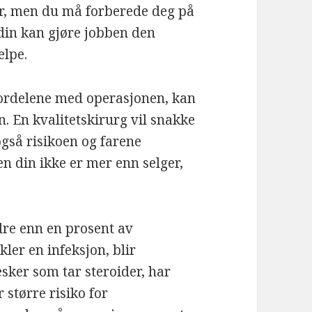
er, men du må forberede deg på
 din kan gjøre jobben den
elpe.
fordelene med operasjonen, kan
n. En kvalitetskirurg vil snakke
gså risikoen og farene
n din ikke er mer enn selger,
re enn en prosent av
kler en infeksjon, blir
sker som tar steroider, har
 større risiko for