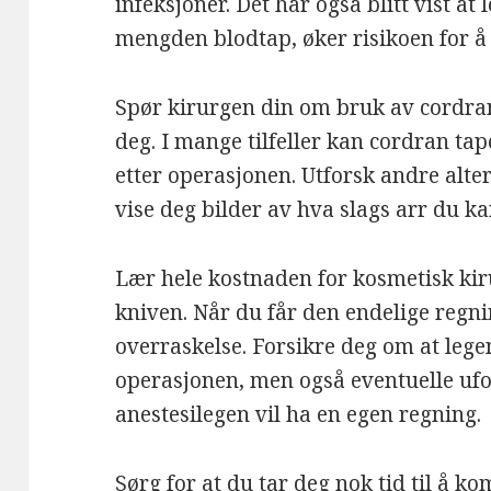
infeksjoner. Det har også blitt vist a
mengden blodtap, øker risikoen for å 
Spør kirurgen din om bruk av cordran 
deg. I mange tilfeller kan cordran tap
etter operasjonen. Utforsk andre alte
vise deg bilder av hva slags arr du ka
Lær hele kostnaden for kosmetisk kir
kniven. Når du får den endelige regni
overraskelse. Forsikre deg om at lege
operasjonen, men også eventuelle ufor
anestesilegen vil ha en egen regning.
Sørg for at du tar deg nok tid til å k