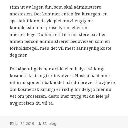
Finn ut av legen din, som skal administrere
anestesien. Det kommer enten fra kirurgen, en
spesialutdannet sykepleier avhengig av
kompleksiteten i prosedyren, eller en
anestesilege. Du har rett til å insistere på at en
annen person administrerer bedøvelsen som en
forholdsregel, men det vil mest sannsynlig koste
deg mer.
Forhåpentligvis har artikkelen belyst så langt
kosmetisk kirurgi er involvert. Husk å ha denne
informasjonen i bakhodet når du prøver å avgjøre
om kosmetisk kirurgi er riktig for deg. Jo mer du
vet om prosessen, desto mer trygg vil du føle på
avgjørelsen du vil ta.
Publisert
Forfatter
juli 24, 2019
BN-blog